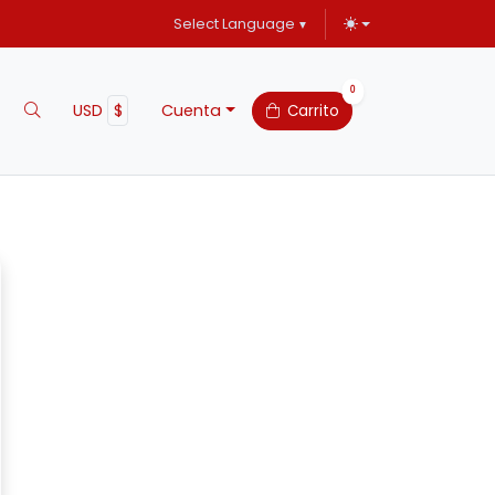
Select Language
▼
Toggle theme
0
USD
$
Cuenta
Carrito